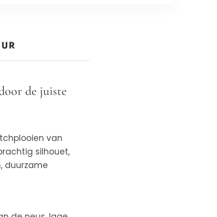
EUR
oor de juiste
etchplooien van
rachtig silhouet,
n, duurzame
aan de neus, lage