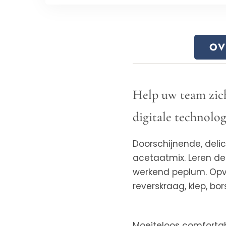
OV
Help uw team zich
digitale technolo
Doorschijnende, deli
acetaatmix. Leren det
werkend peplum. Opva
reverskraag, klep, bor
Moeiteloos comfortabe